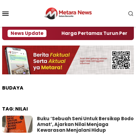
Loncat
ke
Menu
konten
Mobile
ami Krisi Air
News Update
Harga Pertamax Turun Per Hari Ini,
BUDAYA
TAG:
NILAI
Buku ‘Sebuah Seni Untuk Bersikap Bodo
Amat’, Ajarkan Nilai Menjaga
Kewarasan Menjalani Hidup