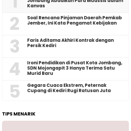
1
Jombang Abadikan Para Muassis dalam
Kanvas
2
‎Soal Rencana Pinjaman Daerah Pemkab
Jember, Ini Kata Pengamat Kebijakan ‎
3
Faris Aditama Akhiri Kontrak dengan
Persik Kediri
4
Ironi Pendidikan di Pusat Kota Jombang,
SDN Mojongapit 3 Hanya Terima Satu
Murid Baru
5
‎Gegara Cuaca Ekstrem, Peternak
Cupang di Kediri Rugi Ratusan Juta
TIPS MENARIK