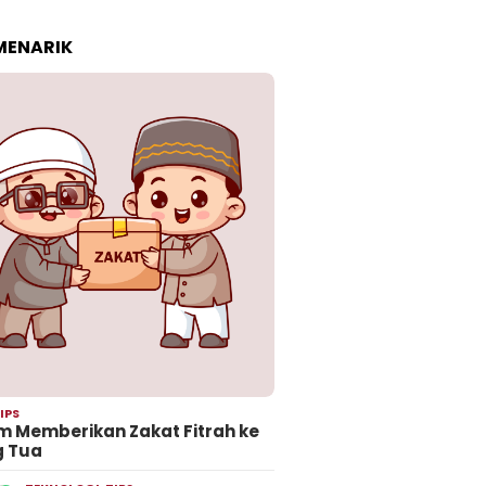
 MENARIK
IPS
 Memberikan Zakat Fitrah ke
g Tua