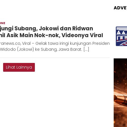
ADVE
INE
Redaksi
jungi Subang, Jokowi dan Ridwan
Metara
il Asik Main Nok-nok, Videonya Viral
anews.co, Viral – Gelak tawa iringi kunjungan Presiden
Widodo (Jokowi) ke Subang, Jawa Barat. […]
Lihat Lainnya