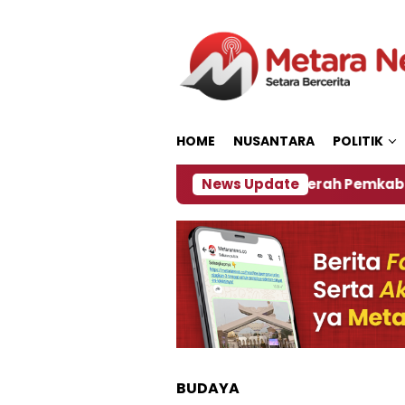
Loncat
ke
konten
HOME
NUSANTARA
POLITIK
‎Soal Rencana Pinjaman Daerah Pemkab Jember, Ini 
News Update
BUDAYA