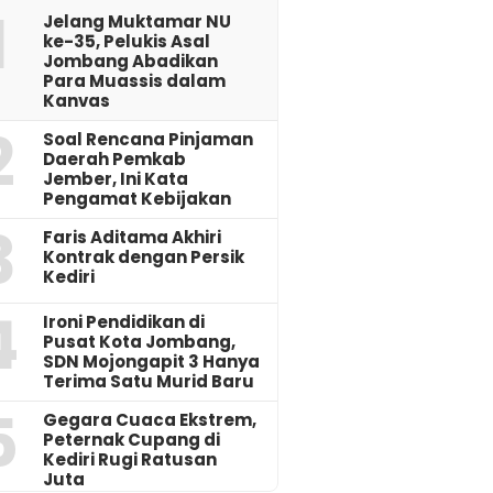
1
Jelang Muktamar NU
ke-35, Pelukis Asal
Jombang Abadikan
Para Muassis dalam
Kanvas
2
‎Soal Rencana Pinjaman
Daerah Pemkab
Jember, Ini Kata
Pengamat Kebijakan ‎
3
Faris Aditama Akhiri
Kontrak dengan Persik
Kediri
4
Ironi Pendidikan di
Pusat Kota Jombang,
SDN Mojongapit 3 Hanya
Terima Satu Murid Baru
5
‎Gegara Cuaca Ekstrem,
Peternak Cupang di
Kediri Rugi Ratusan
Juta