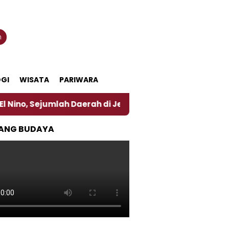
n
GI
WISATA
PARIWARA
lah Daerah di Jember Alami Krisi Air
Harga Perta
ANG BUDAYA