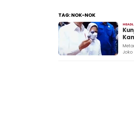
TAG:
NOK-NOK
HEADL
Kun
Kam
Metar
Joko 