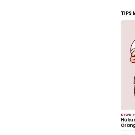
TIPS
NEWS
,
T
Hukum
Oran