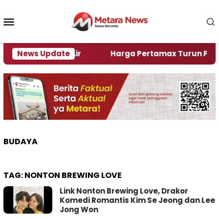
Loncat
ke
Menu
konten
Mobile
 Alami Krisi Air
News Update
Harga Pertamax Turun Per Hari 
BUDAYA
TAG:
NONTON BREWING LOVE
Link Nonton Brewing Love, Drakor
Komedi Romantis Kim Se Jeong dan Lee
Jong Won