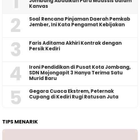
1
Jombang Abadikan Para Muassis dalam
Kanvas
2
‎Soal Rencana Pinjaman Daerah Pemkab
Jember, Ini Kata Pengamat Kebijakan ‎
3
Faris Aditama Akhiri Kontrak dengan
Persik Kediri
4
Ironi Pendidikan di Pusat Kota Jombang,
SDN Mojongapit 3 Hanya Terima Satu
Murid Baru
5
‎Gegara Cuaca Ekstrem, Peternak
Cupang di Kediri Rugi Ratusan Juta
TIPS MENARIK