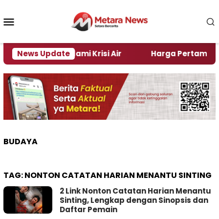
Loncat
ke
Menu
konten
Mobile
 di Jember Alami Krisi Air
News Update
Harga Pertamax Turun 
BUDAYA
TAG:
NONTON CATATAN HARIAN MENANTU SINTING
2 Link Nonton Catatan Harian Menantu
Sinting, Lengkap dengan Sinopsis dan
Daftar Pemain