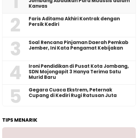
1
Jombang Abadikan Para Muassis dalam
Kanvas
2
Faris Aditama Akhiri Kontrak dengan
Persik Kediri
3
‎Soal Rencana Pinjaman Daerah Pemkab
Jember, Ini Kata Pengamat Kebijakan ‎
4
Ironi Pendidikan di Pusat Kota Jombang,
SDN Mojongapit 3 Hanya Terima Satu
Murid Baru
5
‎Gegara Cuaca Ekstrem, Peternak
Cupang di Kediri Rugi Ratusan Juta
TIPS MENARIK