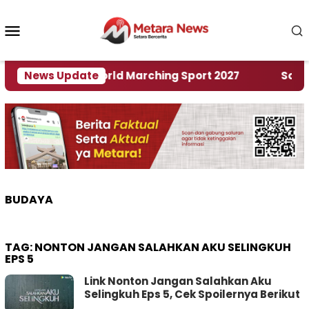
Loncat
ke
Menu
konten
Mobile
uan Rumah World Marching Sport 2027
News Update
‎Soal Ren
BUDAYA
TAG:
NONTON JANGAN SALAHKAN AKU SELINGKUH
EPS 5
Link Nonton Jangan Salahkan Aku
Selingkuh Eps 5, Cek Spoilernya Berikut