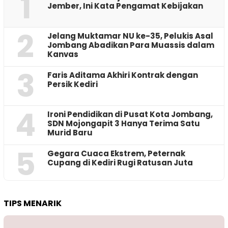
1
Jember, Ini Kata Pengamat Kebijakan ‎
2
Jelang Muktamar NU ke-35, Pelukis Asal
Jombang Abadikan Para Muassis dalam
Kanvas
3
Faris Aditama Akhiri Kontrak dengan
Persik Kediri
4
Ironi Pendidikan di Pusat Kota Jombang,
SDN Mojongapit 3 Hanya Terima Satu
Murid Baru
5
‎Gegara Cuaca Ekstrem, Peternak
Cupang di Kediri Rugi Ratusan Juta
TIPS MENARIK