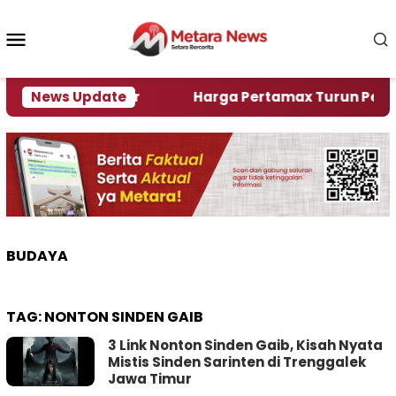
Loncat
ke
Menu
konten
Mobile
lami Krisi Air
News Update
Harga Pertamax Turun Per Hari Ini
BUDAYA
TAG:
NONTON SINDEN GAIB
3 Link Nonton Sinden Gaib, Kisah Nyata
Mistis Sinden Sarinten di Trenggalek
Jawa Timur