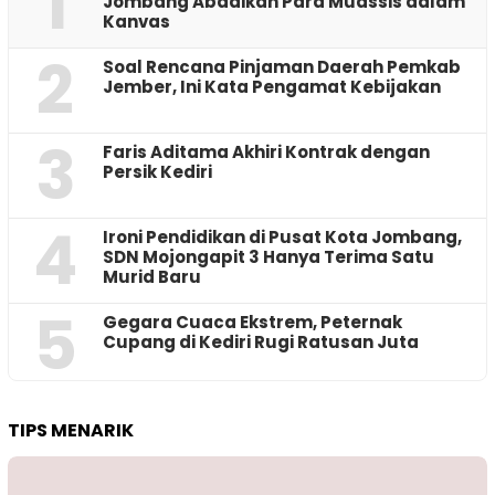
1
Jombang Abadikan Para Muassis dalam
Kanvas
2
‎Soal Rencana Pinjaman Daerah Pemkab
Jember, Ini Kata Pengamat Kebijakan ‎
3
Faris Aditama Akhiri Kontrak dengan
Persik Kediri
4
Ironi Pendidikan di Pusat Kota Jombang,
SDN Mojongapit 3 Hanya Terima Satu
Murid Baru
5
‎Gegara Cuaca Ekstrem, Peternak
Cupang di Kediri Rugi Ratusan Juta
TIPS MENARIK