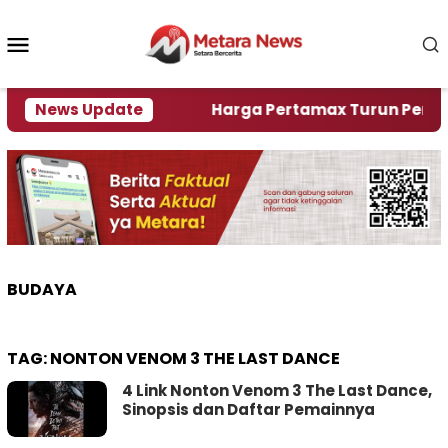
Loncat
ke
Menu
konten
Mobile
lami Krisi Air
News Update
Harga Pertamax Turun Per Hari Ini
BUDAYA
TAG:
NONTON VENOM 3 THE LAST DANCE
4 Link Nonton Venom 3 The Last Dance,
Sinopsis dan Daftar Pemainnya