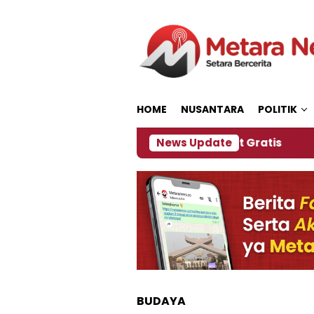
Loncat
ke
konten
HOME
NUSANTARA
POLITIK
Panitia Siapkan Kopi dan Pijat Gratis
News Update
Jember J
BUDAYA