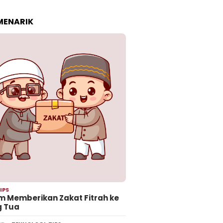
 MENARIK
IPS
 Memberikan Zakat Fitrah ke
g Tua