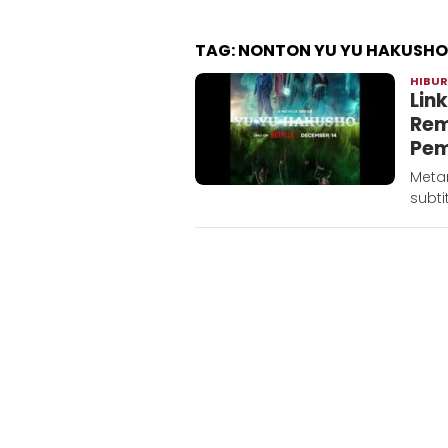
TAG:
NONTON YU YU HAKUSHO
HIBU
Lin
Rem
Pem
Metar
subti