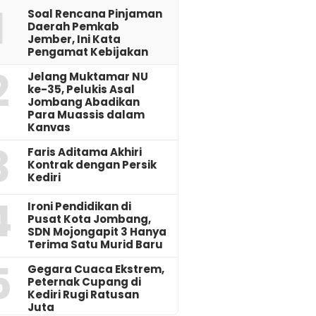
1
‎Soal Rencana Pinjaman
Daerah Pemkab
Jember, Ini Kata
Pengamat Kebijakan ‎
2
Jelang Muktamar NU
ke-35, Pelukis Asal
Jombang Abadikan
Para Muassis dalam
Kanvas
3
Faris Aditama Akhiri
Kontrak dengan Persik
Kediri
4
Ironi Pendidikan di
Pusat Kota Jombang,
SDN Mojongapit 3 Hanya
Terima Satu Murid Baru
5
‎Gegara Cuaca Ekstrem,
Peternak Cupang di
Kediri Rugi Ratusan
Juta