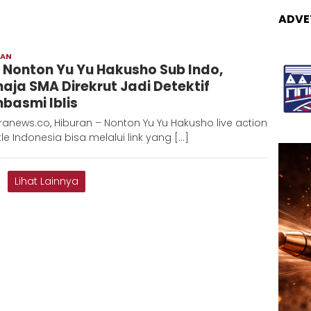
ADVE
RAN
Adinda
k Nonton Yu Yu Hakusho Sub Indo,
D
aja SMA Direkrut Jadi Detektif
basmi Iblis
anews.co, Hiburan – Nonton Yu Yu Hakusho live action
tle Indonesia bisa melalui link yang […]
Lihat Lainnya