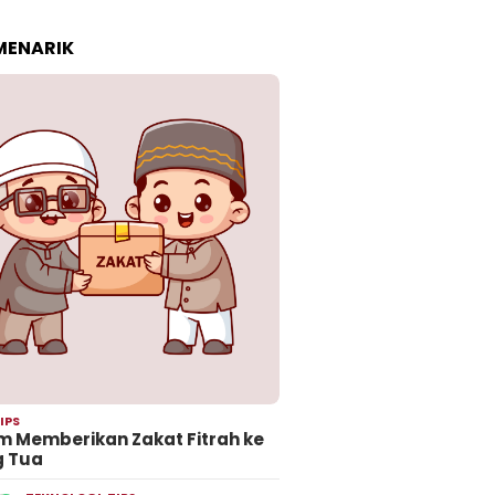
 MENARIK
IPS
 Memberikan Zakat Fitrah ke
g Tua