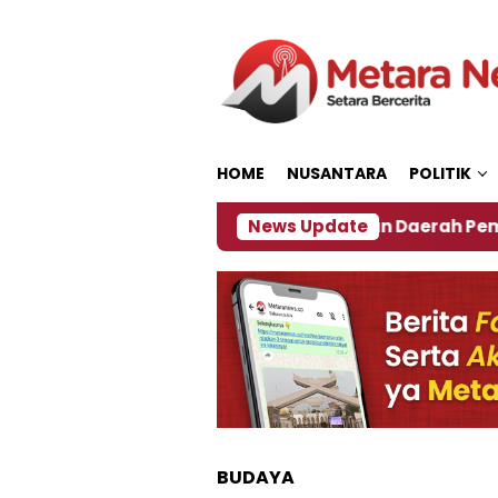
Loncat
ke
konten
HOME
NUSANTARA
POLITIK
027
‎Soal Rencana Pinjaman Daerah Pemkab Jembe
News Update
BUDAYA