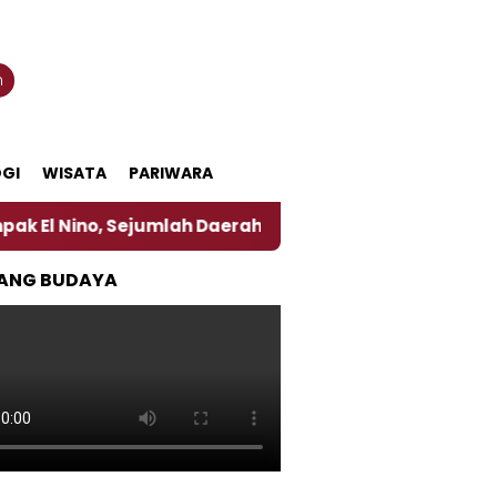
n
GI
WISATA
PARIWARA
, Sejumlah Daerah di Jember Alami Krisi Air
Harg
ANG BUDAYA