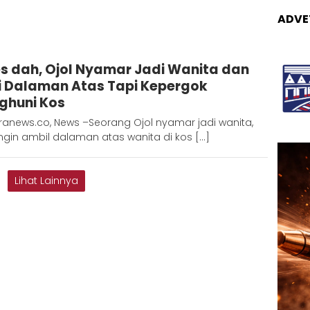
ADVE
Redaksi
s dah, Ojol Nyamar Jadi Wanita dan
Metara
i Dalaman Atas Tapi Kepergok
ghuni Kos
ranews.co, News –Seorang Ojol nyamar jadi wanita,
ingin ambil dalaman atas wanita di kos […]
Lihat Lainnya