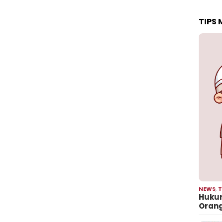
TIPS
NEWS
,
T
Hukum
Oran