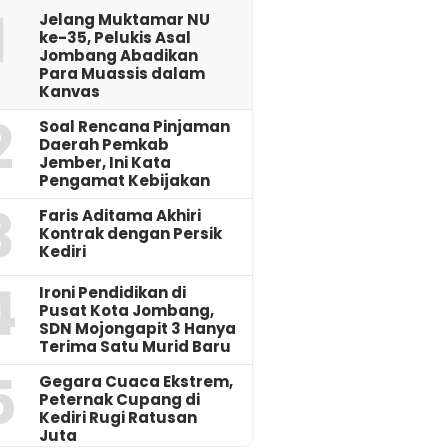
1
Jelang Muktamar NU
ke-35, Pelukis Asal
Jombang Abadikan
Para Muassis dalam
Kanvas
2
‎Soal Rencana Pinjaman
Daerah Pemkab
Jember, Ini Kata
Pengamat Kebijakan ‎
3
Faris Aditama Akhiri
Kontrak dengan Persik
Kediri
4
Ironi Pendidikan di
Pusat Kota Jombang,
SDN Mojongapit 3 Hanya
Terima Satu Murid Baru
5
‎Gegara Cuaca Ekstrem,
Peternak Cupang di
Kediri Rugi Ratusan
Juta