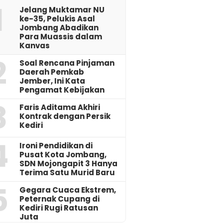
1
Jelang Muktamar NU
ke-35, Pelukis Asal
Jombang Abadikan
Para Muassis dalam
Kanvas
2
‎Soal Rencana Pinjaman
Daerah Pemkab
Jember, Ini Kata
Pengamat Kebijakan ‎
3
Faris Aditama Akhiri
Kontrak dengan Persik
Kediri
4
Ironi Pendidikan di
Pusat Kota Jombang,
SDN Mojongapit 3 Hanya
Terima Satu Murid Baru
5
‎Gegara Cuaca Ekstrem,
Peternak Cupang di
Kediri Rugi Ratusan
Juta