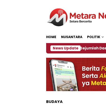
Loncat
ke
konten
HOME
NUSANTARA
POLITIK
akan ‎
Dampak El Nino, Sejumlah Daerah di Jembe
News Update
BUDAYA