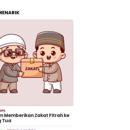
 MENARIK
IPS
 Memberikan Zakat Fitrah ke
g Tua