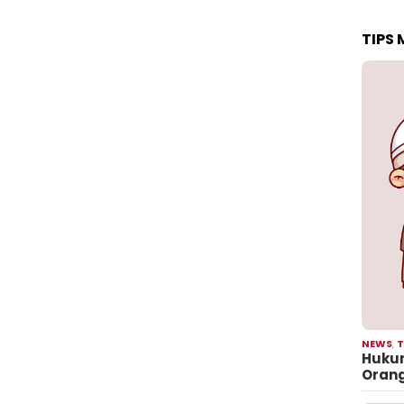
TIPS
NEWS
,
T
Hukum
Oran