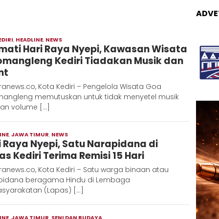
ADVE
EDIRI
,
HEADLINE
,
NEWS
Moch
mati Hari Raya Nyepi, Kawasan Wisata
Hadi
omangleng Kediri Tiadakan Musik dan
nt
anews.co, Kota Kediri – Pengelola Wisata Goa
mangleng memutuskan untuk tidak menyetel musik
an volume […]
INE
,
JAWA TIMUR
,
NEWS
Moch
i Raya Nyepi, Satu Narapidana di
Hadi
as Kediri Terima Remisi 15 Hari
anews.co, Kota Kediri – Satu warga binaan atau
pidana beragama Hindu di Lembaga
syarakatan (Lapas) […]
INE
,
JAWA TIMUR
,
SENI DAN BUDAYA
Moch