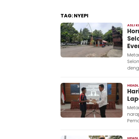
TAG:
NYEPI
ASLI K
Hor
Sel
Eve
Metar
Selo
deng
HEADL
Har
Lap
Metar
nara
Pema
HEADL