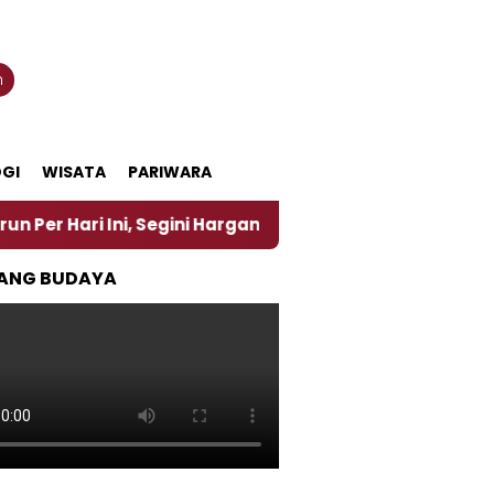
n
GI
WISATA
PARIWARA
Ini, Segini Harganya
‎Nasirun Maestro Lukis Pema
ANG BUDAYA