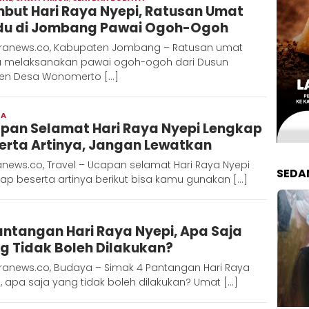
but Hari Raya Nyepi, Ratusan Umat
Hadi
du di Jombang Pawai Ogoh-Ogoh
ranews.co, Kabupaten Jombang – Ratusan umat
u melaksanakan pawai ogoh-ogoh dari Dusun
en Desa Wonomerto […]
TA
Redaksi
pan Selamat Hari Raya Nyepi Lengkap
Metara
erta Artinya, Jangan Lewatkan
news.co, Travel – Ucapan selamat Hari Raya Nyepi
SEDA
ap beserta artinya berikut bisa kamu gunakan […]
Redaksi
antangan Hari Raya Nyepi, Apa Saja
Metara
g Tidak Boleh Dilakukan?
ranews.co, Budaya – Simak 4 Pantangan Hari Raya
, apa saja yang tidak boleh dilakukan? Umat […]