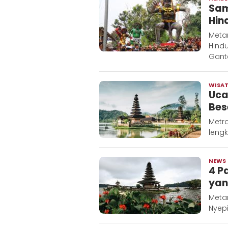
Sam
Hin
Meta
Hind
Gant
WISA
Uca
Bes
Metra
lengk
NEWS
4 P
yan
Meta
Nyepi