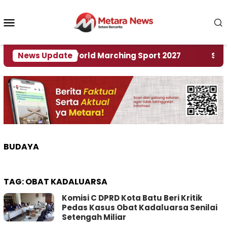
Loncat
ke
Menu
konten
Mobile
Tuan Rumah World Marching Sport 2027
News Update
‎Soal Re
BUDAYA
TAG:
OBAT KADALUARSA
Komisi C DPRD Kota Batu Beri Kritik
Pedas Kasus Obat Kadaluarsa Senilai
Setengah Miliar