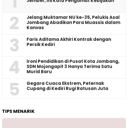
1
Jember, Ini Kata Pengamat Kebijakan ‎
2
Jelang Muktamar NU ke-35, Pelukis Asal
Jombang Abadikan Para Muassis dalam
Kanvas
3
Faris Aditama Akhiri Kontrak dengan
Persik Kediri
4
Ironi Pendidikan di Pusat Kota Jombang,
SDN Mojongapit 3 Hanya Terima Satu
Murid Baru
5
‎Gegara Cuaca Ekstrem, Peternak
Cupang di Kediri Rugi Ratusan Juta
TIPS MENARIK