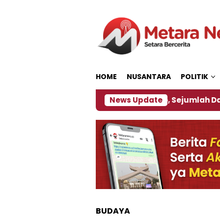
Loncat
ke
konten
HOME
NUSANTARA
POLITIK
bijakan ‎
Dampak El Nino, Sejumlah Daerah di Jem
News Update
BUDAYA