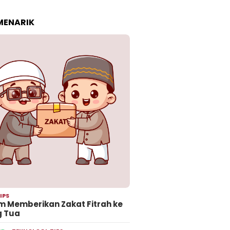
 MENARIK
IPS
 Memberikan Zakat Fitrah ke
g Tua