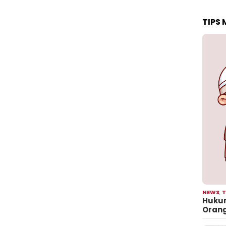
TIPS
NEWS
,
T
Hukum
Oran