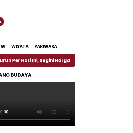
n
GI
WISATA
PARIWARA
i Ini, Segini Harganya
‎Nasirun Maestro Lukis Pe
ANG BUDAYA