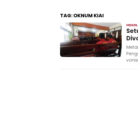
TAG:
OKNUM KIAI
HEADL
Set
Div
Metar
Peng
vonis