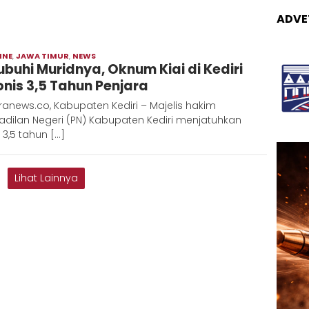
ADVE
INE
,
JAWA TIMUR
,
NEWS
Moch
ubuhi Muridnya, Oknum Kiai di Kediri
Hadi
onis 3,5 Tahun Penjara
anews.co, Kabupaten Kediri – Majelis hakim
adilan Negeri (PN) Kabupaten Kediri menjatuhkan
 3,5 tahun […]
Lihat Lainnya