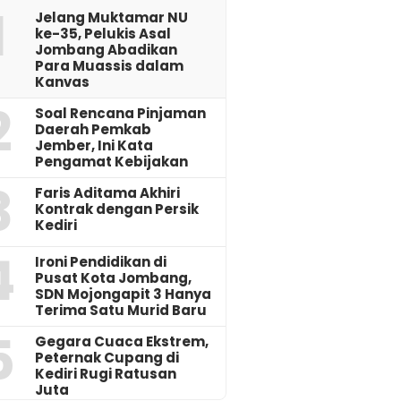
1
Jelang Muktamar NU
ke-35, Pelukis Asal
Jombang Abadikan
Para Muassis dalam
Kanvas
2
‎Soal Rencana Pinjaman
Daerah Pemkab
Jember, Ini Kata
Pengamat Kebijakan ‎
3
Faris Aditama Akhiri
Kontrak dengan Persik
Kediri
4
Ironi Pendidikan di
Pusat Kota Jombang,
SDN Mojongapit 3 Hanya
Terima Satu Murid Baru
5
‎Gegara Cuaca Ekstrem,
Peternak Cupang di
Kediri Rugi Ratusan
Juta