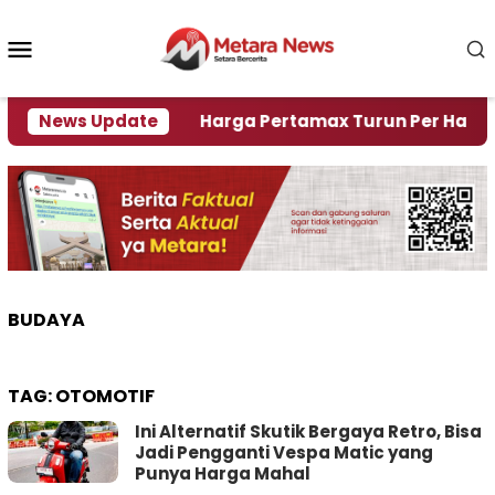
Loncat
ke
Menu
konten
Mobile
Krisi Air
News Update
Harga Pertamax Turun Per Hari Ini, Se
BUDAYA
TAG:
OTOMOTIF
Ini Alternatif Skutik Bergaya Retro, Bisa
Jadi Pengganti Vespa Matic yang
Punya Harga Mahal