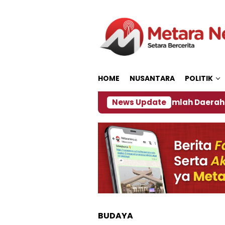
Loncat
ke
konten
HOME
NUSANTARA
POLITIK
an ‎
Dampak El Nino, Sejumlah Daerah di Jember A
News Update
BUDAYA