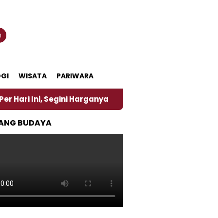
n
GI
WISATA
PARIWARA
, Segini Harganya
‎Nasirun Maestro Lukis Pemadu 
ANG BUDAYA