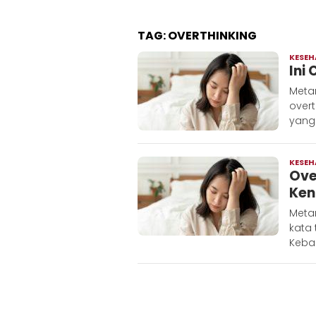
TAG:
OVERTHINKING
KESE
Ini
Meta
overt
yang 
KESE
Ove
Kena
Metar
kata
Keba