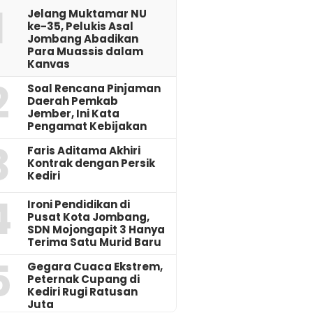
1
Jelang Muktamar NU
ke-35, Pelukis Asal
Jombang Abadikan
Para Muassis dalam
Kanvas
2
‎Soal Rencana Pinjaman
Daerah Pemkab
Jember, Ini Kata
Pengamat Kebijakan ‎
3
Faris Aditama Akhiri
Kontrak dengan Persik
Kediri
4
Ironi Pendidikan di
Pusat Kota Jombang,
SDN Mojongapit 3 Hanya
Terima Satu Murid Baru
5
‎Gegara Cuaca Ekstrem,
Peternak Cupang di
Kediri Rugi Ratusan
Juta