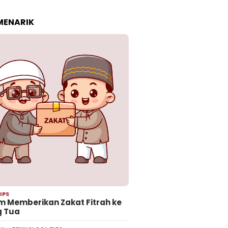
 MENARIK
IPS
 Memberikan Zakat Fitrah ke
g Tua