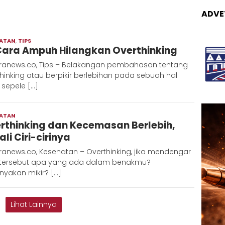
ADVE
HATAN
,
TIPS
Adinda
 Cara Ampuh Hilangkan Overthinking
ranews.co, Tips – Belakangan pembahasan tentang
hinking atau berpikir berlebihan pada sebuah hal
sepele […]
HATAN
Redaksi
rthinking dan Kecemasan Berlebih,
Metara
li Ciri-cirinya
anews.co, Kesehatan – Overthinking, jika mendengar
 tersebut apa yang ada dalam benakmu?
nyakan mikir? […]
Lihat Lainnya