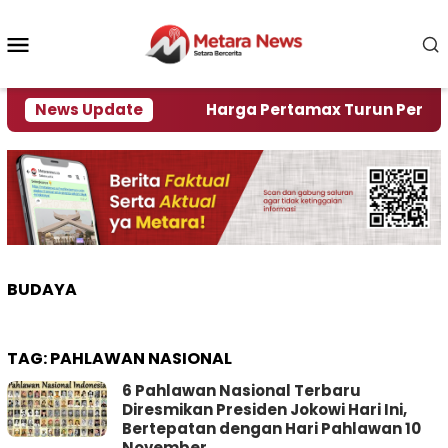
Loncat
ke
Menu
konten
Mobile
ami Krisi Air
News Update
Harga Pertamax Turun Per Hari Ini,
BUDAYA
TAG:
PAHLAWAN NASIONAL
6 Pahlawan Nasional Terbaru
Diresmikan Presiden Jokowi Hari Ini,
Bertepatan dengan Hari Pahlawan 10
November