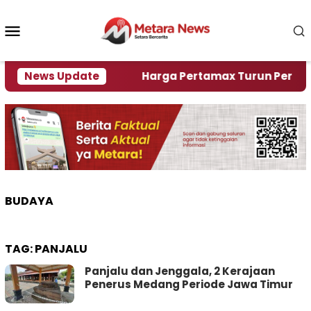
Loncat
ke
Menu
konten
Mobile
ami Krisi Air
News Update
Harga Pertamax Turun Per Hari Ini,
BUDAYA
TAG:
PANJALU
Panjalu dan Jenggala, 2 Kerajaan
Penerus Medang Periode Jawa Timur