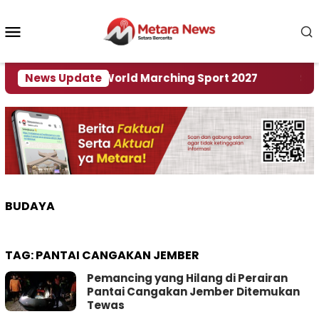
Loncat
ke
Menu
konten
Mobile
Tuan Rumah World Marching Sport 2027
News Update
‎Soal Re
BUDAYA
TAG:
PANTAI CANGAKAN JEMBER
Pemancing yang Hilang di Perairan
Pantai Cangakan Jember Ditemukan
Tewas