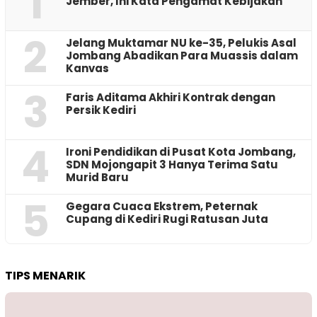
1
Jember, Ini Kata Pengamat Kebijakan ‎
2
Jelang Muktamar NU ke-35, Pelukis Asal
Jombang Abadikan Para Muassis dalam
Kanvas
3
Faris Aditama Akhiri Kontrak dengan
Persik Kediri
4
Ironi Pendidikan di Pusat Kota Jombang,
SDN Mojongapit 3 Hanya Terima Satu
Murid Baru
5
‎Gegara Cuaca Ekstrem, Peternak
Cupang di Kediri Rugi Ratusan Juta
TIPS MENARIK