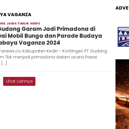
ADVE
AYA VAGANZA
INE
,
JAWA TIMUR
,
NEWS
Moch
Gudang Garam Jadi Primadona di
Hadi
ai Mobil Bunga dan Parade Budaya
abaya Vaganza 2024
ranews.co, Kabupaten Kediri – Kontingen PT Gudang
m Tbk menjadi primadona dalam acara Pawai
 […]
Lihat Lainnya