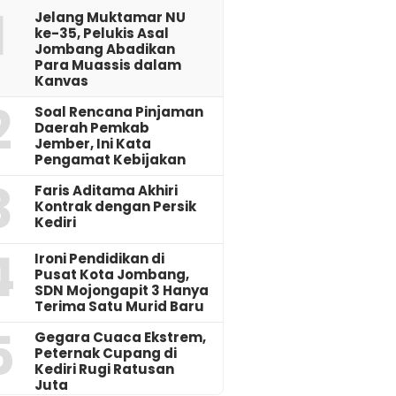
1
Jelang Muktamar NU
ke-35, Pelukis Asal
Jombang Abadikan
Para Muassis dalam
Kanvas
2
‎Soal Rencana Pinjaman
Daerah Pemkab
Jember, Ini Kata
Pengamat Kebijakan ‎
3
Faris Aditama Akhiri
Kontrak dengan Persik
Kediri
4
Ironi Pendidikan di
Pusat Kota Jombang,
SDN Mojongapit 3 Hanya
Terima Satu Murid Baru
5
‎Gegara Cuaca Ekstrem,
Peternak Cupang di
Kediri Rugi Ratusan
Juta