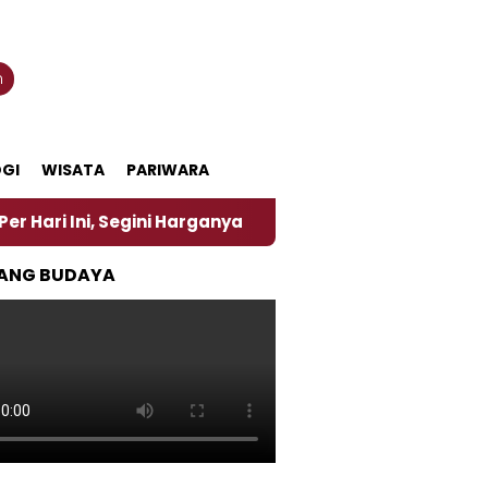
n
GI
WISATA
PARIWARA
 Segini Harganya
‎Nasirun Maestro Lukis Pemadu T
ANG BUDAYA