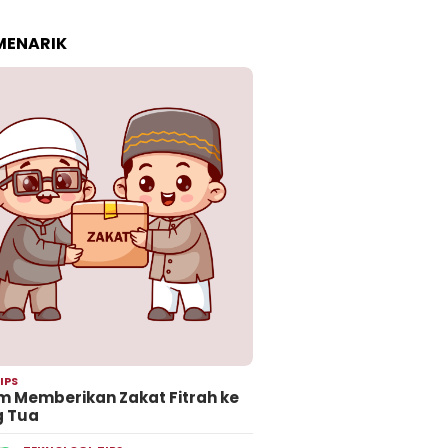
 MENARIK
IPS
 Memberikan Zakat Fitrah ke
g Tua