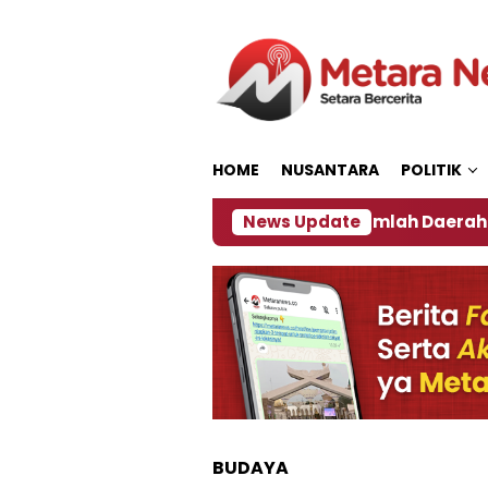
Loncat
ke
konten
HOME
NUSANTARA
POLITIK
n ‎
Dampak El Nino, Sejumlah Daerah di Jember Al
News Update
BUDAYA