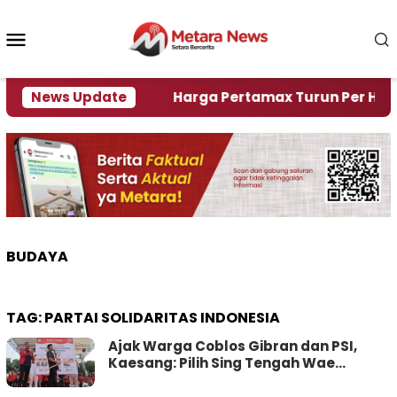
Loncat
ke
Menu
konten
Mobile
i Krisi Air
News Update
Harga Pertamax Turun Per Hari Ini, 
BUDAYA
TAG:
PARTAI SOLIDARITAS INDONESIA
Ajak Warga Coblos Gibran dan PSI,
Kaesang: Pilih Sing Tengah Wae…