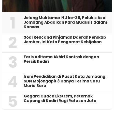
1
Jelang Muktamar NU ke-35, Pelukis Asal
Jombang Abadikan Para Muassis dalam
Kanvas
2
‎Soal Rencana Pinjaman Daerah Pemkab
Jember, Ini Kata Pengamat Kebijakan ‎
3
Faris Aditama Akhiri Kontrak dengan
Persik Kediri
4
Ironi Pendidikan di Pusat Kota Jombang,
SDN Mojongapit 3 Hanya Terima Satu
Murid Baru
5
‎Gegara Cuaca Ekstrem, Peternak
Cupang di Kediri Rugi Ratusan Juta