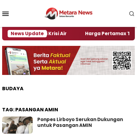
Loncat
ke
Menu
konten
Mobile
ember Alami Krisi Air
News Update
Harga Pertamax Turun Per H
BUDAYA
TAG:
PASANGAN AMIN
Ponpes Lirboyo Serukan Dukungan
untuk Pasangan AMIN