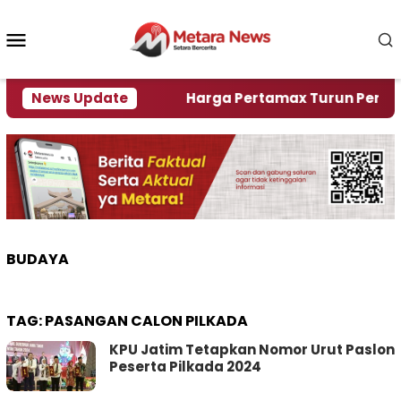
Loncat
ke
Menu
konten
Mobile
ami Krisi Air
News Update
Harga Pertamax Turun Per Hari Ini,
BUDAYA
TAG:
PASANGAN CALON PILKADA
KPU Jatim Tetapkan Nomor Urut Paslon
Peserta Pilkada 2024