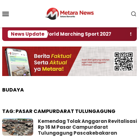
Loncat
ke
Menu
konten
Mobile
 Tuan Rumah World Marching Sport 2027
News Update
‎Soal R
BUDAYA
TAG:
PASAR CAMPURDARAT TULUNGAGUNG
Kemendag Tolak Anggaran Revitalisasi
Rp 16 M Pasar Campurdarat
Tulungagung Pascakebakaran