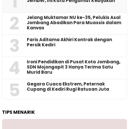
1
Jember, Ini Kata Pengamat Kebijakan ‎
2
Jelang Muktamar NU ke-35, Pelukis Asal
Jombang Abadikan Para Muassis dalam
Kanvas
3
Faris Aditama Akhiri Kontrak dengan
Persik Kediri
4
Ironi Pendidikan di Pusat Kota Jombang,
SDN Mojongapit 3 Hanya Terima Satu
Murid Baru
5
‎Gegara Cuaca Ekstrem, Peternak
Cupang di Kediri Rugi Ratusan Juta
TIPS MENARIK