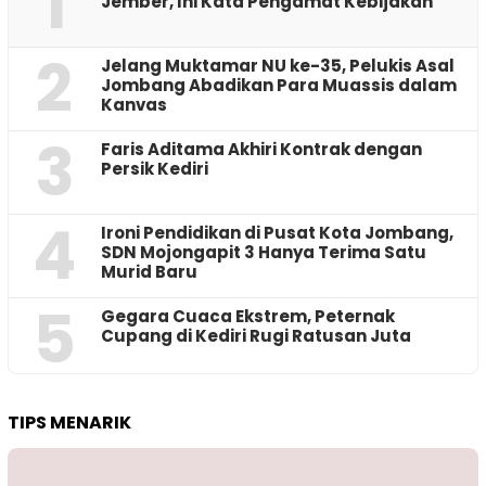
1
Jember, Ini Kata Pengamat Kebijakan ‎
2
Jelang Muktamar NU ke-35, Pelukis Asal
Jombang Abadikan Para Muassis dalam
Kanvas
3
Faris Aditama Akhiri Kontrak dengan
Persik Kediri
4
Ironi Pendidikan di Pusat Kota Jombang,
SDN Mojongapit 3 Hanya Terima Satu
Murid Baru
5
‎Gegara Cuaca Ekstrem, Peternak
Cupang di Kediri Rugi Ratusan Juta
TIPS MENARIK