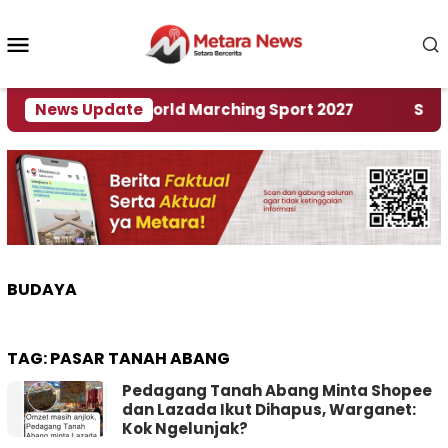
Loncat
ke
Menu
konten
Mobile
Tuan Rumah World Marching Sport 2027
News Update
‎Soal Re
BUDAYA
TAG:
PASAR TANAH ABANG
Pedagang Tanah Abang Minta Shopee
dan Lazada Ikut Dihapus, Warganet:
Kok Ngelunjak?