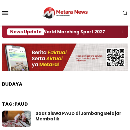
Loncat
ke
Menu
konten
Mobile
 Tuan Rumah World Marching Sport 2027
News Update
‎Soal R
BUDAYA
TAG:
PAUD
Saat Siswa PAUD di Jombang Belajar
Membatik