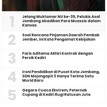
1
Jelang Muktamar NU ke-35, Pelukis Asal
Jombang Abadikan Para Muassis dalam
Kanvas
2
‎Soal Rencana Pinjaman Daerah Pemkab
Jember, Ini Kata Pengamat Kebijakan ‎
3
Faris Aditama Akhiri Kontrak dengan
Persik Kediri
4
Ironi Pendidikan di Pusat Kota Jombang,
SDN Mojongapit 3 Hanya Terima Satu
Murid Baru
5
‎Gegara Cuaca Ekstrem, Peternak
Cupang di Kediri Rugi Ratusan Juta