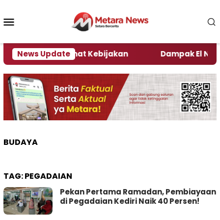
Loncat
ke
Menu
konten
Mobile
i Kata Pengamat Kebijakan ‎
News Update
Dampak El Nino, Sej
BUDAYA
TAG:
PEGADAIAN
Pekan Pertama Ramadan, Pembiayaan
di Pegadaian Kediri Naik 40 Persen!