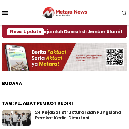
Loncat
ke
Menu
konten
Mobile
pak El Nino, Sejumlah Daerah di Jember Alami Krisi Air
News Update
BUDAYA
TAG:
PEJABAT PEMKOT KEDIRI
24 Pejabat Struktural dan Fungsional
Pemkot Kediri Dimutasi