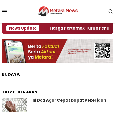
Loncat
ke
Menu
konten
Mobile
i Krisi Air
News Update
Harga Pertamax Turun Per Hari Ini, S
BUDAYA
TAG:
PEKERJAAN
Ini Doa Agar Cepat Dapat Pekerjaan