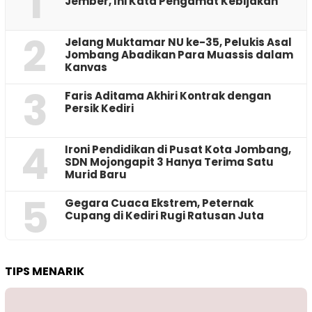
1
Jember, Ini Kata Pengamat Kebijakan ‎
2
Jelang Muktamar NU ke-35, Pelukis Asal
Jombang Abadikan Para Muassis dalam
Kanvas
3
Faris Aditama Akhiri Kontrak dengan
Persik Kediri
4
Ironi Pendidikan di Pusat Kota Jombang,
SDN Mojongapit 3 Hanya Terima Satu
Murid Baru
5
‎Gegara Cuaca Ekstrem, Peternak
Cupang di Kediri Rugi Ratusan Juta
TIPS MENARIK