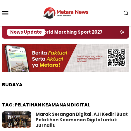
Loncat
ke
Menu
konten
Mobile
Tuan Rumah World Marching Sport 2027
News Update
‎Soal Re
BUDAYA
TAG:
PELATIHAN KEAMANAN DIGITAL
Marak Serangan Digital, AJI Kediri Buat
Pelatihan Keamanan Digital untuk
Jurnalis