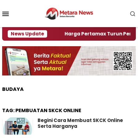
Loncat
ke
Menu
konten
Mobile
ami Krisi Air
News Update
Harga Pertamax Turun Per Hari Ini,
BUDAYA
TAG:
PEMBUATAN SKCK ONLINE
Begini Cara Membuat SKCK Online
Serta Harganya