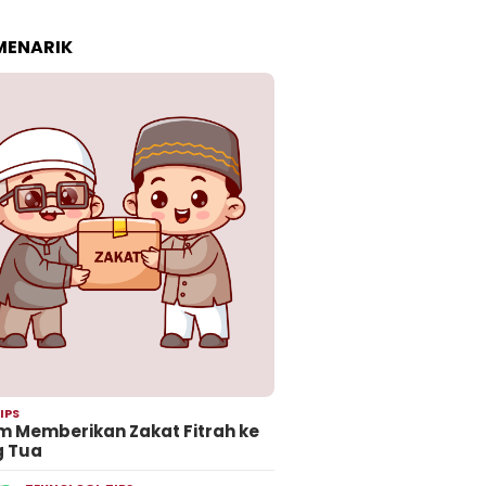
 MENARIK
IPS
 Memberikan Zakat Fitrah ke
g Tua