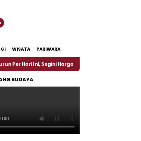
n
GI
WISATA
PARIWARA
Ini, Segini Harganya
‎Nasirun Maestro Lukis Pema
ANG BUDAYA