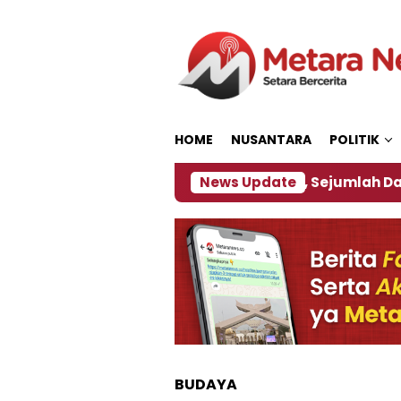
Loncat
ke
konten
HOME
NUSANTARA
POLITIK
jakan ‎
Dampak El Nino, Sejumlah Daerah di Jembe
News Update
BUDAYA