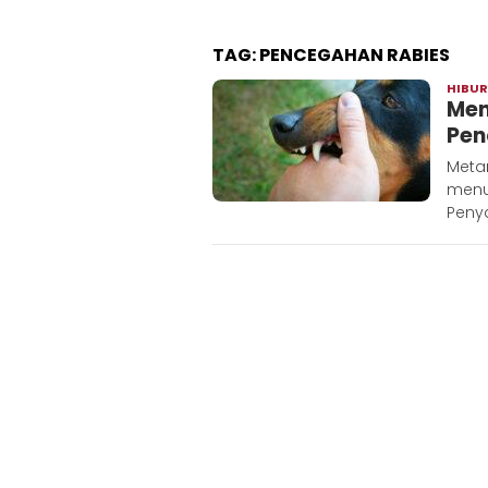
TAG:
PENCEGAHAN RABIES
HIBU
Men
Pen
Meta
menu
Penya