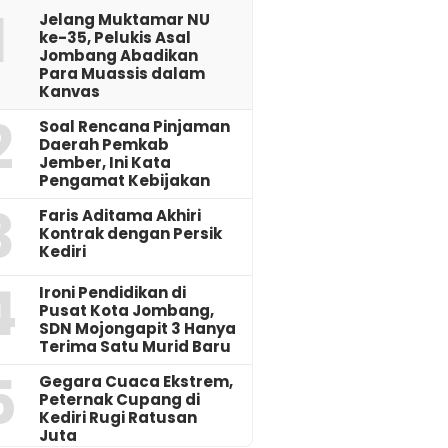
1
Jelang Muktamar NU
ke-35, Pelukis Asal
Jombang Abadikan
Para Muassis dalam
Kanvas
2
‎Soal Rencana Pinjaman
Daerah Pemkab
Jember, Ini Kata
Pengamat Kebijakan ‎
3
Faris Aditama Akhiri
Kontrak dengan Persik
Kediri
4
Ironi Pendidikan di
Pusat Kota Jombang,
SDN Mojongapit 3 Hanya
Terima Satu Murid Baru
5
‎Gegara Cuaca Ekstrem,
Peternak Cupang di
Kediri Rugi Ratusan
Juta