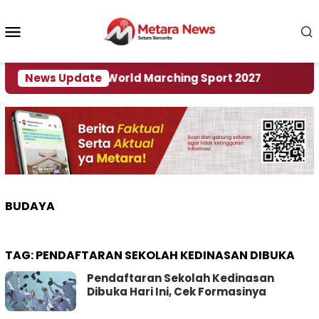
Loncat
ke
Menu
konten
Mobile
i Tuan Rumah World Marching Sport 2027
News Update
‎Soal 
BUDAYA
TAG:
PENDAFTARAN SEKOLAH KEDINASAN DIBUKA
Pendaftaran Sekolah Kedinasan
Dibuka Hari Ini, Cek Formasinya