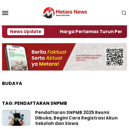
Loncat
ke
Menu
konten
Mobile
ami Krisi Air
News Update
Harga Pertamax Turun Per Hari Ini,
BUDAYA
TAG:
PENDAFTARAN SNPMB
Pendaftaran SNPMB 2025 Resmi
Dibuka, Begini Cara Registrasi Akun
Sekolah dan Siswa