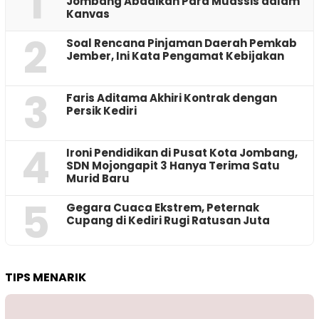
1
Jombang Abadikan Para Muassis dalam
Kanvas
2
‎Soal Rencana Pinjaman Daerah Pemkab
Jember, Ini Kata Pengamat Kebijakan ‎
3
Faris Aditama Akhiri Kontrak dengan
Persik Kediri
4
Ironi Pendidikan di Pusat Kota Jombang,
SDN Mojongapit 3 Hanya Terima Satu
Murid Baru
5
‎Gegara Cuaca Ekstrem, Peternak
Cupang di Kediri Rugi Ratusan Juta
TIPS MENARIK