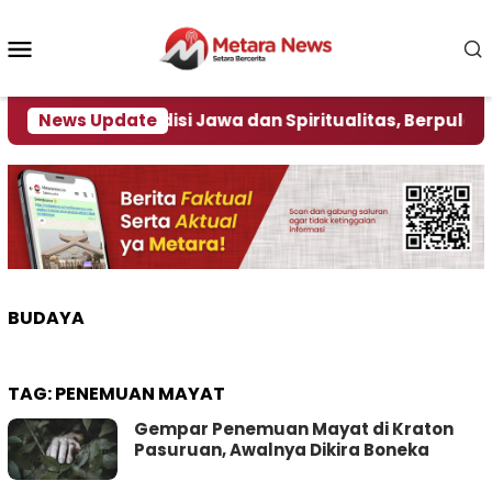
Loncat
ke
Menu
konten
Mobile
s Pemadu Tradisi Jawa dan Spiritualitas, Berpulang di U
News Update
BUDAYA
TAG:
PENEMUAN MAYAT
Gempar Penemuan Mayat di Kraton
Pasuruan, Awalnya Dikira Boneka