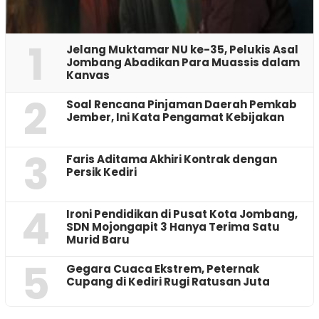
1
Jelang Muktamar NU ke-35, Pelukis Asal
Jombang Abadikan Para Muassis dalam
Kanvas
2
‎Soal Rencana Pinjaman Daerah Pemkab
Jember, Ini Kata Pengamat Kebijakan ‎
3
Faris Aditama Akhiri Kontrak dengan
Persik Kediri
4
Ironi Pendidikan di Pusat Kota Jombang,
SDN Mojongapit 3 Hanya Terima Satu
Murid Baru
5
‎Gegara Cuaca Ekstrem, Peternak
Cupang di Kediri Rugi Ratusan Juta