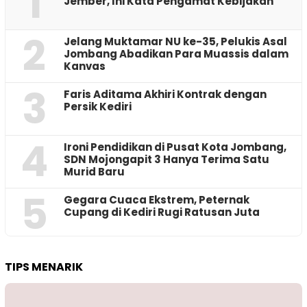
1
Jember, Ini Kata Pengamat Kebijakan ‎
2
Jelang Muktamar NU ke-35, Pelukis Asal
Jombang Abadikan Para Muassis dalam
Kanvas
3
Faris Aditama Akhiri Kontrak dengan
Persik Kediri
4
Ironi Pendidikan di Pusat Kota Jombang,
SDN Mojongapit 3 Hanya Terima Satu
Murid Baru
5
‎Gegara Cuaca Ekstrem, Peternak
Cupang di Kediri Rugi Ratusan Juta
TIPS MENARIK