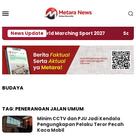
Loncat
ke
Menu
konten
Mobile
uan Rumah World Marching Sport 2027
News Update
‎Soal Ren
BUDAYA
TAG:
PENERANGAN JALAN UMUM
Minim CCTV dan PJU Jadi Kendala
Pengungkapan Pelaku Teror Pecah
Kaca Mobil