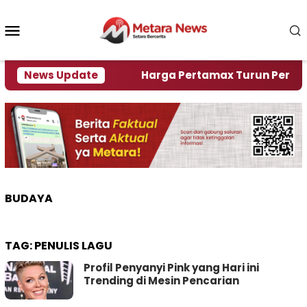
Loncat
ke
Menu
konten
Mobile
ami Krisi Air
News Update
Harga Pertamax Turun Per Hari Ini,
BUDAYA
TAG:
PENULIS LAGU
Profil Penyanyi Pink yang Hari ini
Trending di Mesin Pencarian