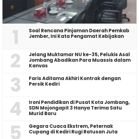
1
‎Soal Rencana Pinjaman Daerah Pemkab
Jember, Ini Kata Pengamat Kebijakan ‎
2
Jelang Muktamar NU ke-35, Pelukis Asal
Jombang Abadikan Para Muassis dalam
Kanvas
3
Faris Aditama Akhiri Kontrak dengan
Persik Kediri
4
Ironi Pendidikan di Pusat Kota Jombang,
SDN Mojongapit 3 Hanya Terima Satu
Murid Baru
5
‎Gegara Cuaca Ekstrem, Peternak
Cupang di Kediri Rugi Ratusan Juta