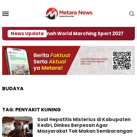
Loncat
ke
Menu
konten
Mobile
Jadi Tuan Rumah World Marching Sport 2027
News Update
‎S
BUDAYA
TAG:
PENYAKIT KUNING
Soal Hepatitis Misterius di Kabupaten
Kediri, Dinkes Berpesan Agar
Masyarakat Tak Makan Sembarangan