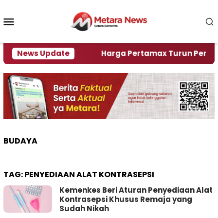
Loncat
ke
Menu
konten
Mobile
ami Krisi Air
News Update
Harga Pertamax Turun Per Hari Ini,
BUDAYA
TAG:
PENYEDIAAN ALAT KONTRASEPSI
Kemenkes Beri Aturan Penyediaan Alat
Kontrasepsi Khusus Remaja yang
Sudah Nikah