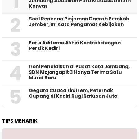
1
Jombang Abadikan Para Muassis dalam
Kanvas
2
‎Soal Rencana Pinjaman Daerah Pemkab
Jember, Ini Kata Pengamat Kebijakan ‎
3
Faris Aditama Akhiri Kontrak dengan
Persik Kediri
4
Ironi Pendidikan di Pusat Kota Jombang,
SDN Mojongapit 3 Hanya Terima Satu
Murid Baru
5
‎Gegara Cuaca Ekstrem, Peternak
Cupang di Kediri Rugi Ratusan Juta
TIPS MENARIK