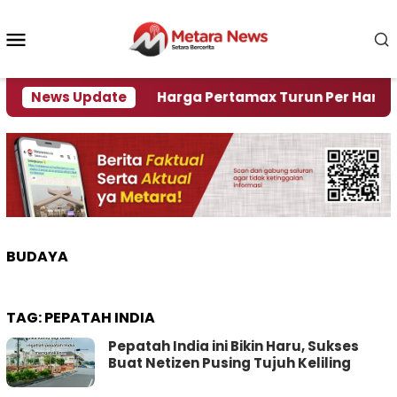
Loncat
ke
Menu
konten
Mobile
Krisi Air
News Update
Harga Pertamax Turun Per Hari Ini, Se
BUDAYA
TAG:
PEPATAH INDIA
Pepatah India ini Bikin Haru, Sukses
Buat Netizen Pusing Tujuh Keliling