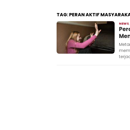
TAG:
PERAN AKTIF MASYARAK
NEWS
Per
Mem
Meta
memi
terja