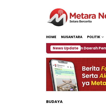
Loncat
ke
konten
HOME
NUSANTARA
POLITIK
7
‎Soal Rencana Pinjaman Daerah Pemkab Jember,
News Update
BUDAYA