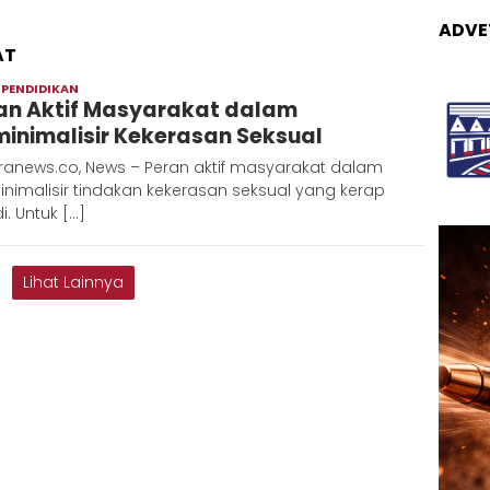
ADVE
AT
,
PENDIDIKAN
Redaksi
an Aktif Masyarakat dalam
Metara
inimalisir Kekerasan Seksual
ranews.co, News – Peran aktif masyarakat dalam
nimalisir tindakan kekerasan seksual yang kerap
di. Untuk […]
Lihat Lainnya