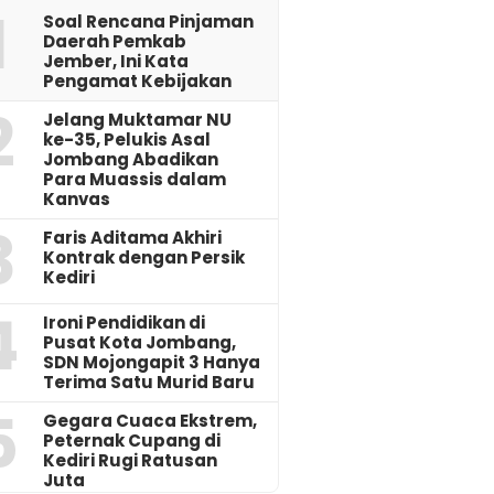
1
‎Soal Rencana Pinjaman
Daerah Pemkab
Jember, Ini Kata
Pengamat Kebijakan ‎
2
Jelang Muktamar NU
ke-35, Pelukis Asal
Jombang Abadikan
Para Muassis dalam
Kanvas
3
Faris Aditama Akhiri
Kontrak dengan Persik
Kediri
4
Ironi Pendidikan di
Pusat Kota Jombang,
SDN Mojongapit 3 Hanya
Terima Satu Murid Baru
5
‎Gegara Cuaca Ekstrem,
Peternak Cupang di
Kediri Rugi Ratusan
Juta