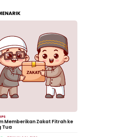
 MENARIK
IPS
 Memberikan Zakat Fitrah ke
g Tua