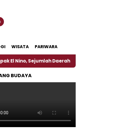
n
GI
WISATA
PARIWARA
 Sejumlah Daerah di Jember Alami Krisi Air
Harga
ANG BUDAYA