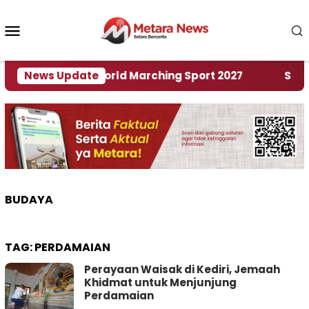
Loncat
ke
Menu
konten
Mobile
Tuan Rumah World Marching Sport 2027
News Update
‎Soal Re
BUDAYA
TAG:
PERDAMAIAN
Perayaan Waisak di Kediri, Jemaah
Khidmat untuk Menjunjung
Perdamaian