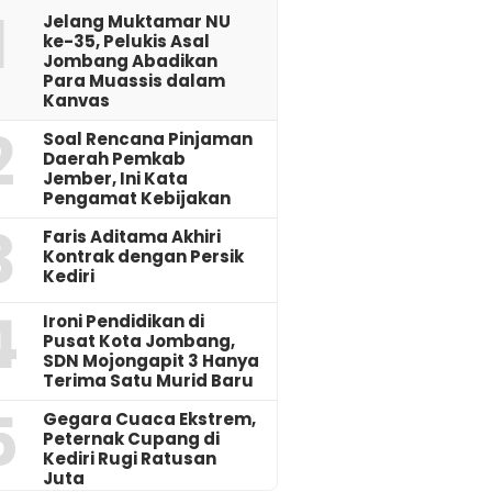
1
Jelang Muktamar NU
ke-35, Pelukis Asal
Jombang Abadikan
Para Muassis dalam
Kanvas
2
‎Soal Rencana Pinjaman
Daerah Pemkab
Jember, Ini Kata
Pengamat Kebijakan ‎
3
Faris Aditama Akhiri
Kontrak dengan Persik
Kediri
4
Ironi Pendidikan di
Pusat Kota Jombang,
SDN Mojongapit 3 Hanya
Terima Satu Murid Baru
5
‎Gegara Cuaca Ekstrem,
Peternak Cupang di
Kediri Rugi Ratusan
Juta