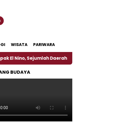
n
GI
WISATA
PARIWARA
ino, Sejumlah Daerah di Jember Alami Krisi Air
H
ANG BUDAYA