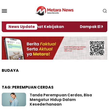
Loncat
ke
Menu
konten
Mobile
ni Kata Pengamat Kebijakan ‎
News Update
Dampak El Nino, Se
BUDAYA
TAG:
PEREMPUAN CERDAS
Tanda Perempuan Cerdas, Bisa
Mengatur Hidup Dalam
Kesederhanaan