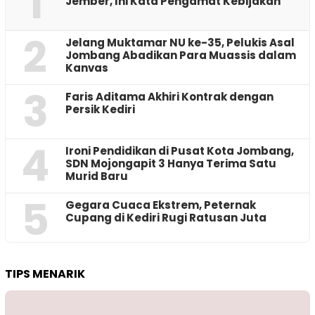
1
Jember, Ini Kata Pengamat Kebijakan ‎
2
Jelang Muktamar NU ke-35, Pelukis Asal
Jombang Abadikan Para Muassis dalam
Kanvas
3
Faris Aditama Akhiri Kontrak dengan
Persik Kediri
4
Ironi Pendidikan di Pusat Kota Jombang,
SDN Mojongapit 3 Hanya Terima Satu
Murid Baru
5
‎Gegara Cuaca Ekstrem, Peternak
Cupang di Kediri Rugi Ratusan Juta
TIPS MENARIK