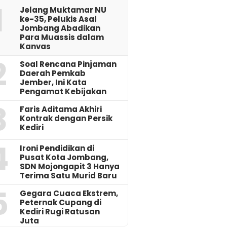
1
Jelang Muktamar NU
ke-35, Pelukis Asal
Jombang Abadikan
Para Muassis dalam
Kanvas
2
‎Soal Rencana Pinjaman
Daerah Pemkab
Jember, Ini Kata
Pengamat Kebijakan ‎
3
Faris Aditama Akhiri
Kontrak dengan Persik
Kediri
4
Ironi Pendidikan di
Pusat Kota Jombang,
SDN Mojongapit 3 Hanya
Terima Satu Murid Baru
5
‎Gegara Cuaca Ekstrem,
Peternak Cupang di
Kediri Rugi Ratusan
Juta