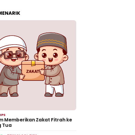
 MENARIK
IPS
 Memberikan Zakat Fitrah ke
g Tua