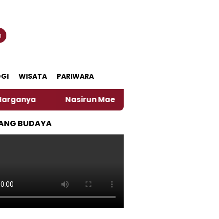
n
GI
WISATA
PARIWARA
‎Nasirun Maestro Lukis Pemadu Tradisi Jawa dan Sp
ANG BUDAYA