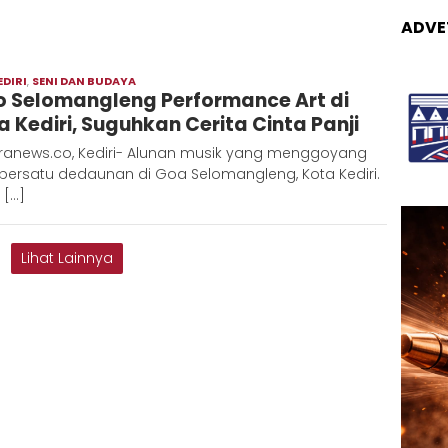
ADVE
EDIRI
,
SENI DAN BUDAYA
Admin
o Selomangleng Performance Art di
Metaranews
a Kediri, Suguhkan Cerita Cinta Panji
ranews.co, Kediri- Alunan musik yang menggoyang
persatu dedaunan di Goa Selomangleng, Kota Kediri.
 […]
Lihat Lainnya