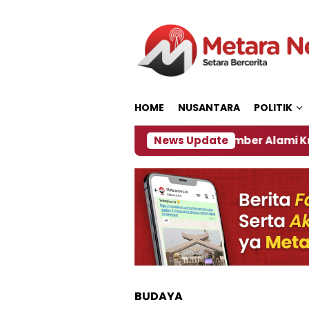
Loncat
ke
konten
HOME
NUSANTARA
POLITIK
El Nino, Sejumlah Daerah di Jember Alami Krisi Air
News Update
BUDAYA