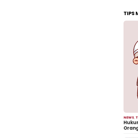
TIPS
NEWS
,
T
Hukum
Oran