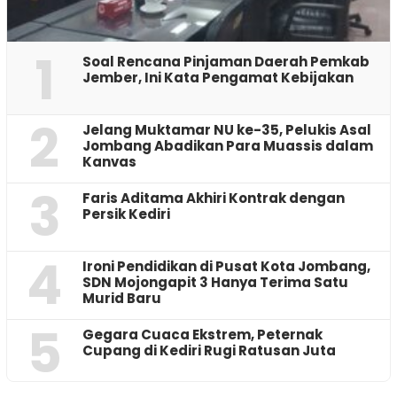
1
‎Soal Rencana Pinjaman Daerah Pemkab
Jember, Ini Kata Pengamat Kebijakan ‎
2
Jelang Muktamar NU ke-35, Pelukis Asal
Jombang Abadikan Para Muassis dalam
Kanvas
3
Faris Aditama Akhiri Kontrak dengan
Persik Kediri
4
Ironi Pendidikan di Pusat Kota Jombang,
SDN Mojongapit 3 Hanya Terima Satu
Murid Baru
5
‎Gegara Cuaca Ekstrem, Peternak
Cupang di Kediri Rugi Ratusan Juta