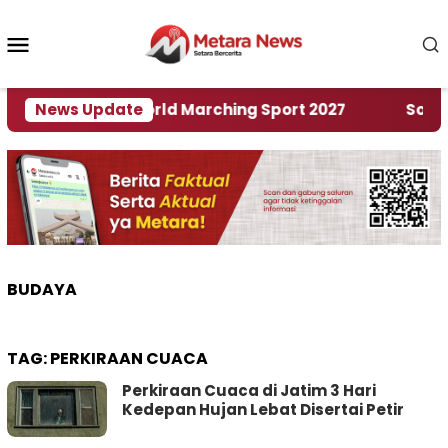
Loncat
ke
Menu
konten
Mobile
uan Rumah World Marching Sport 2027
News Update
‎Soal Ren
BUDAYA
TAG:
PERKIRAAN CUACA
Perkiraan Cuaca di Jatim 3 Hari
Kedepan Hujan Lebat Disertai Petir