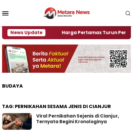
Loncat
ke
Menu
konten
Mobile
ami Krisi Air
News Update
Harga Pertamax Turun Per Hari Ini,
BUDAYA
TAG:
PERNIKAHAN SESAMA JENIS DI CIANJUR
Viral Pernikahan Sejenis di Cianjur,
Ternyata Begini Kronologinya