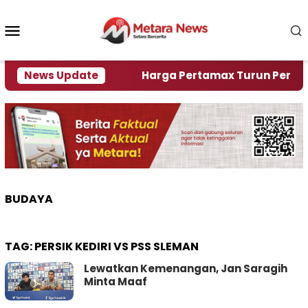
Loncat
ke
Menu
konten
Mobile
mi Krisi Air
News Update
Harga Pertamax Turun Per Hari Ini, 
BUDAYA
TAG:
PERSIK KEDIRI VS PSS SLEMAN
Lewatkan Kemenangan, Jan Saragih
Minta Maaf