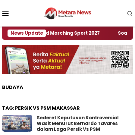
Loncat
ke
Menu
konten
Mobile
n Rumah World Marching Sport 2027
News Update
‎Soal Renca
BUDAYA
TAG:
PERSIK VS PSM MAKASSAR
Sederet Keputusan Kontroversial
Wasit Menurut Bernardo Tavares
dalam Laga Persik Vs PSM