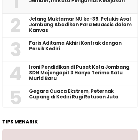
1
Jember, Ini Kata Pengamat Kebijakan ‎
2
Jelang Muktamar NU ke-35, Pelukis Asal
Jombang Abadikan Para Muassis dalam
Kanvas
3
Faris Aditama Akhiri Kontrak dengan
Persik Kediri
4
Ironi Pendidikan di Pusat Kota Jombang,
SDN Mojongapit 3 Hanya Terima Satu
Murid Baru
5
‎Gegara Cuaca Ekstrem, Peternak
Cupang di Kediri Rugi Ratusan Juta
TIPS MENARIK