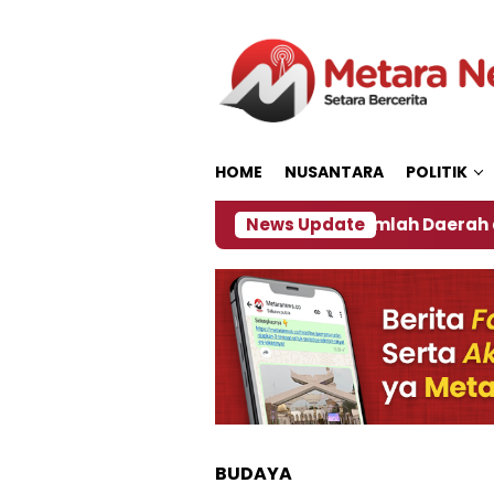
Loncat
ke
konten
HOME
NUSANTARA
POLITIK
 ‎
Dampak El Nino, Sejumlah Daerah di Jember Ala
News Update
BUDAYA