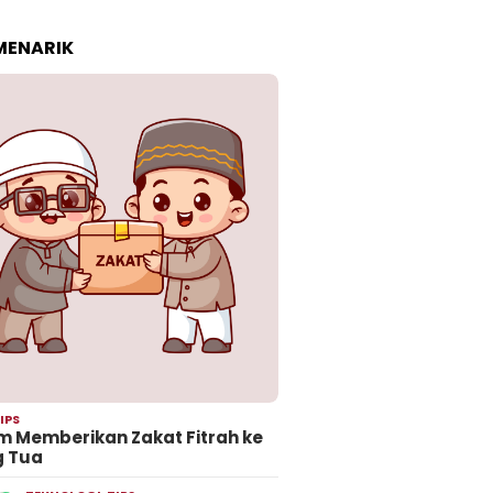
 MENARIK
IPS
 Memberikan Zakat Fitrah ke
g Tua