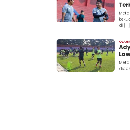
Ter
Metar
keku
di […]
OLAH
Ady
Law
Metar
dipa