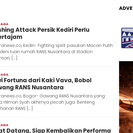
ADVE
RAGA
Admin
shing Attack Persik Kediri Perlu
Metaranews
ertajam
anews.co, Kediri- Fighting spirit pasukan Macan Putih
deni tuan rumah RANS Nusantara di Stadion
sari, […]
RAGA
Admin
i Fortuna dari Kaki Vava, Bobol
Metaranews
ang RANS Nusantara
ranews.co, Bogor- Gawang RANS Nusantara yang
a Hilman Syah akhirnya pecah juga. Benteng
ahanan RANS […]
RAGA
Admin
iat Datang, Siap Kembalikan Performa
Metaranews