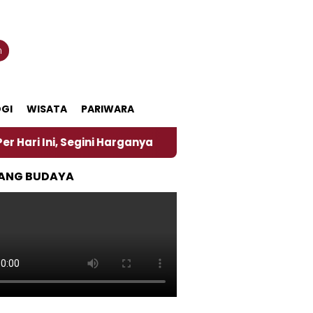
n
GI
WISATA
PARIWARA
Segini Harganya
‎Nasirun Maestro Lukis Pemadu Tr
ANG BUDAYA