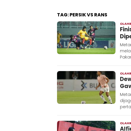
TAG:
PERSIK VS RANS
OLAH
Fini
Dip
Metar
mela
Pakan
OLAH
Dew
Gaw
Meta
dijag
pert
OLAH
Alf