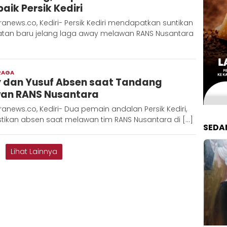
baik Persik Kediri
anews.co, Kediri- Persik Kediri mendapatkan suntikan
atan baru jelang laga away melawan RANS Nusantara
RAGA
Admin
 dan Yusuf Absen saat Tandang
Metaranews
an RANS Nusantara
anews.co, Kediri- Dua pemain andalan Persik Kediri,
stikan absen saat melawan tim RANS Nusantara di […]
SEDA
Lihat Lainnya