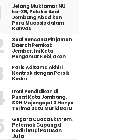
1
Jelang Muktamar NU
ke-35, Pelukis Asal
Jombang Abadikan
Para Muassis dalam
Kanvas
2
‎Soal Rencana Pinjaman
Daerah Pemkab
Jember, Ini Kata
Pengamat Kebijakan ‎
3
Faris Aditama Akhiri
Kontrak dengan Persik
Kediri
4
Ironi Pendidikan di
Pusat Kota Jombang,
SDN Mojongapit 3 Hanya
Terima Satu Murid Baru
5
‎Gegara Cuaca Ekstrem,
Peternak Cupang di
Kediri Rugi Ratusan
Juta