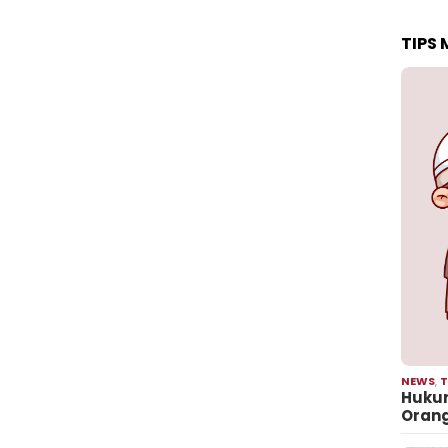
TIPS
NEWS
,
T
Hukum
Oran