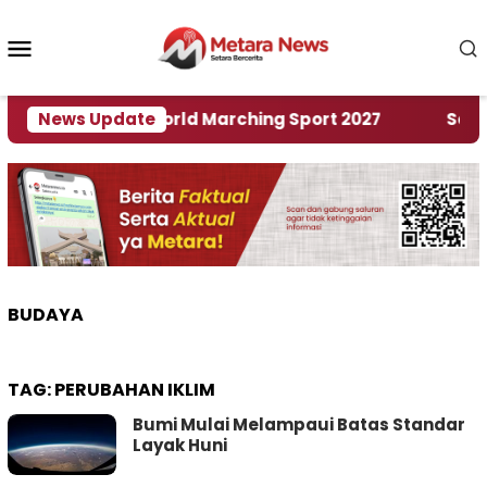
Loncat
ke
Menu
konten
Mobile
uan Rumah World Marching Sport 2027
News Update
‎Soal Ren
BUDAYA
TAG:
PERUBAHAN IKLIM
Bumi Mulai Melampaui Batas Standar
Layak Huni