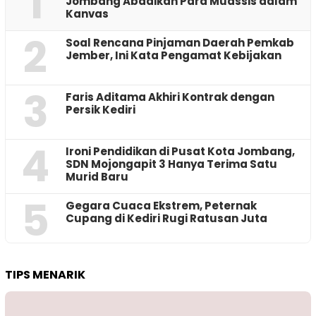
1
Jombang Abadikan Para Muassis dalam
Kanvas
2
‎Soal Rencana Pinjaman Daerah Pemkab
Jember, Ini Kata Pengamat Kebijakan ‎
3
Faris Aditama Akhiri Kontrak dengan
Persik Kediri
4
Ironi Pendidikan di Pusat Kota Jombang,
SDN Mojongapit 3 Hanya Terima Satu
Murid Baru
5
‎Gegara Cuaca Ekstrem, Peternak
Cupang di Kediri Rugi Ratusan Juta
TIPS MENARIK