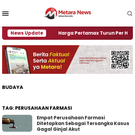
Loncat
ke
Menu
konten
Mobile
i Krisi Air
News Update
Harga Pertamax Turun Per Hari Ini, 
BUDAYA
TAG:
PERUSAHAAN FARMASI
Empat Perusahaan Farmasi
Ditetapkan Sebagai Tersangka Kasus
Gagal Ginjal Akut